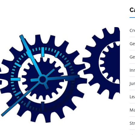
C
Cr
Ge
Ge
In
Jur
Le
Ma
St