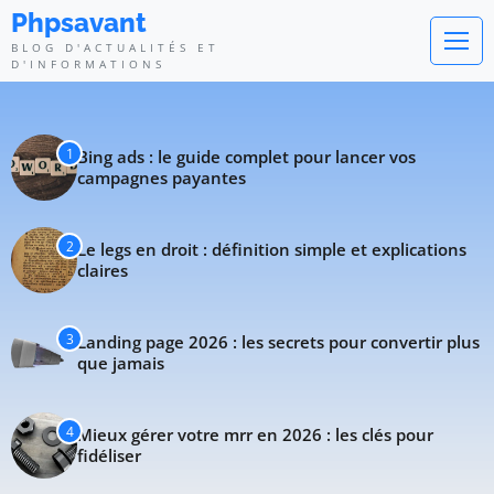
Phpsavant - Blog d'actualités et 
Phpsavant
BLOG D'ACTUALITÉS ET
D'INFORMATIONS
1
Bing ads : le guide complet pour lancer vos
campagnes payantes
2
Le legs en droit : définition simple et explications
claires
3
Landing page 2026 : les secrets pour convertir plus
que jamais
4
Mieux gérer votre mrr en 2026 : les clés pour
fidéliser