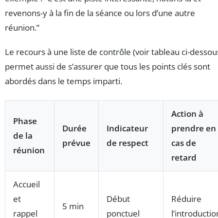
revenons-y à la fin de la séance ou lors d’une autre
réunion.”
Le recours à une liste de contrôle (voir tableau ci-dessou
permet aussi de s’assurer que tous les points clés sont
abordés dans le temps imparti.
Action à
Phase
Durée
Indicateur
prendre en
de la
prévue
de respect
cas de
réunion
retard
Accueil
et
Début
Réduire
5 min
rappel
ponctuel
l’introductio