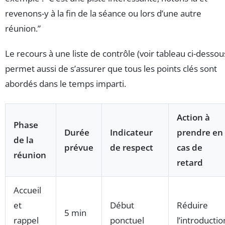
revenons-y à la fin de la séance ou lors d’une autre
réunion.”
Le recours à une liste de contrôle (voir tableau ci-dessou
permet aussi de s’assurer que tous les points clés sont
abordés dans le temps imparti.
Action à
Phase
Durée
Indicateur
prendre en
de la
prévue
de respect
cas de
réunion
retard
Accueil
et
Début
Réduire
5 min
rappel
ponctuel
l’introductio