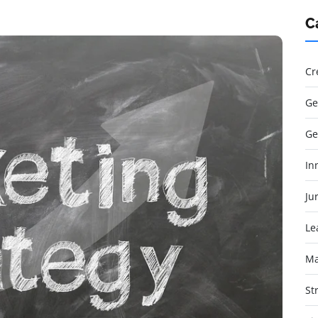
C
Cr
Ge
Ge
In
Jur
Le
Ma
St