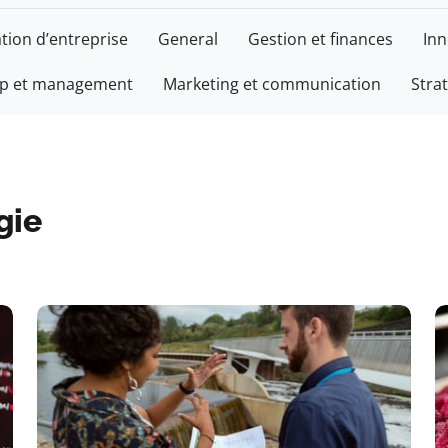
tion d’entreprise
General
Gestion et finances
Inn
ip et management
Marketing et communication
Stra
gie