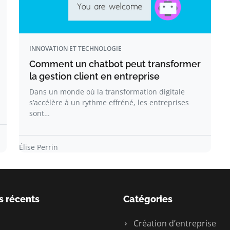
INNOVATION ET TECHNOLOGIE
Comment un chatbot peut transformer
la gestion client en entreprise
Dans un monde où la transformation digitale
s’accélère à un rythme effréné, les entreprises
sont…
Élise Perrin
s récents
Catégories
Création d’entreprise