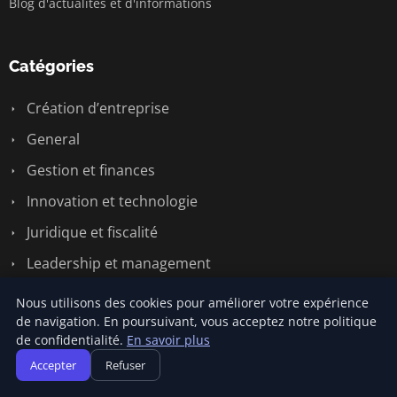
Blog d'actualités et d'informations
Catégories
Création d’entreprise
General
Gestion et finances
Innovation et technologie
Juridique et fiscalité
Leadership et management
Marketing et communication
Nous utilisons des cookies pour améliorer votre expérience
de navigation. En poursuivant, vous acceptez notre politique
Stratégie et développement
de confidentialité.
En savoir plus
Vie d’entrepreneur
Accepter
Refuser