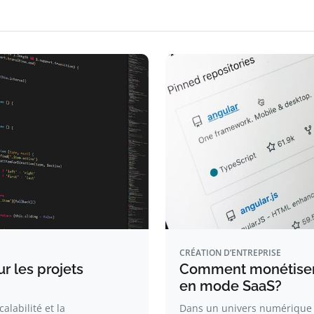
CRÉATION D’ENTREPRISE
r les projets
Comment monétiser 
en mode SaaS?
alabilité et la
Dans un univers numérique e