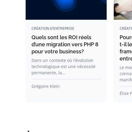
CRÉATION D’ENTREPRISE
CRÉATI
Quels sont les ROI réels
Pour
d’une migration vers PHP 8
t-il 
pour votre business?
fram
entr
Dans un contexte où l’évolution
technologique est une nécessité
Le ma
permanente, la…
conna
manif
Grégoire Klein
Élise 