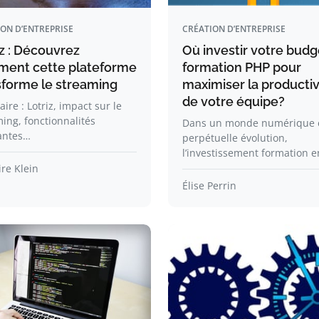
ON D’ENTREPRISE
CRÉATION D’ENTREPRISE
iz : Découvrez
Où investir votre budg
ent cette plateforme
formation PHP pour
sforme le streaming
maximiser la productiv
de votre équipe?
re : Lotriz, impact sur le
ing, fonctionnalités
Dans un monde numérique 
antes…
perpétuelle évolution,
l’investissement formation 
re Klein
Élise Perrin