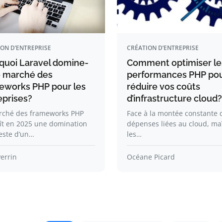
ON D’ENTREPRISE
CRÉATION D’ENTREPRISE
quoi Laravel domine-
Comment optimiser le
le marché des
performances PHP po
eworks PHP pour les
réduire vos coûts
eprises?
d’infrastructure cloud?
rché des frameworks PHP
Face à la montée constante 
ît en 2025 une domination
dépenses liées au cloud, maî
este d’un…
les…
Perrin
Océane Picard