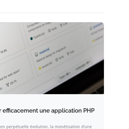
efficacement une application PHP
n perpétuelle évolution, la monétisation d’une