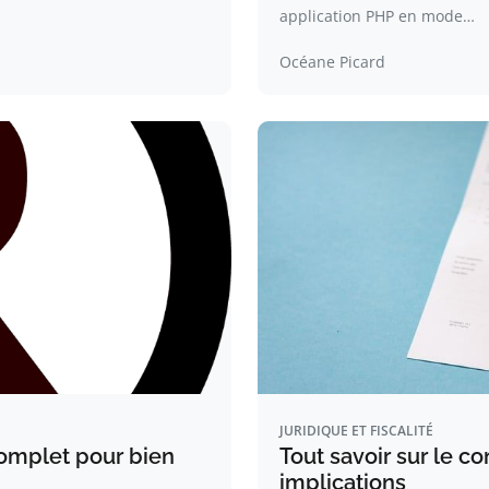
application PHP en mode…
Océane Picard
JURIDIQUE ET FISCALITÉ
complet pour bien
Tout savoir sur le co
implications