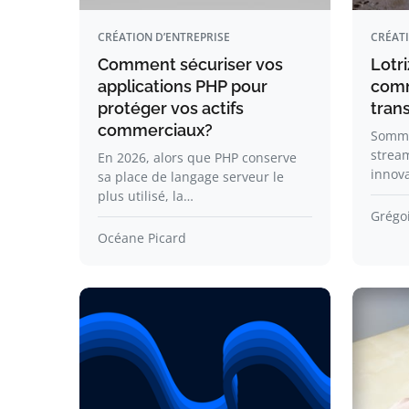
CRÉATION D’ENTREPRISE
CRÉATI
Comment sécuriser vos
Lotr
applications PHP pour
comm
protéger vos actifs
tran
commerciaux?
Sommai
stream
En 2026, alors que PHP conserve
innov
sa place de langage serveur le
plus utilisé, la…
Grégoi
Océane Picard