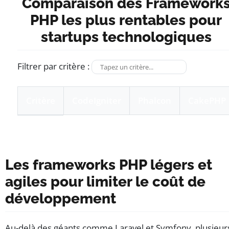
Comparaison des Framework
PHP les plus rentables pour
startups technologiques
Filtrer par critère :
Critère
CodeIgniter
Phalcon
CakePHP
Tableau comparatif des frameworks CodeIgniter, Phal
Les frameworks PHP légers et
agiles pour limiter le coût de
développement
Au-delà des géants comme Laravel et Symfony, plusieur