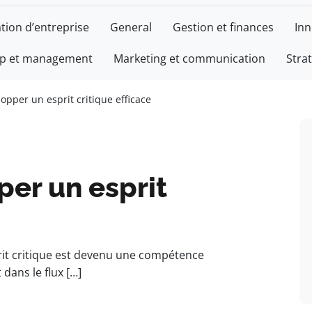
tion d’entreprise
General
Gestion et finances
Inn
ip et management
Marketing et communication
Stra
pper un esprit critique efficace
er un esprit
prit critique est devenu une compétence
dans le flux […]