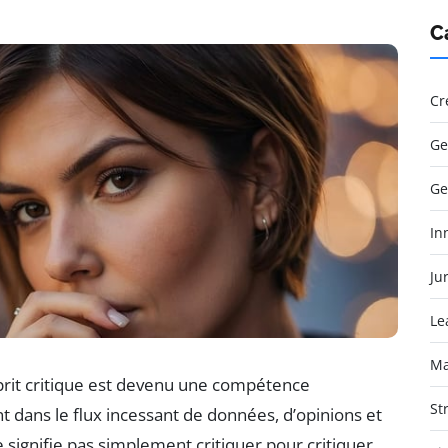
C
Cr
Ge
Ge
In
Jur
Le
Ma
sprit critique est devenu une compétence
St
 dans le flux incessant de données, d’opinions et
e signifie pas simplement critiquer pour critiquer,